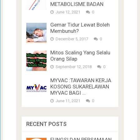
METABOLISME BADAN
June 12, 2021
0
Gemar Tidur Lewat Boleh
Membunuh?
December 5, 2017
0
Mitos Scaling Yang Selalu
Orang Silap
September 12, 2018
0
MYVAC :TAWARAN KERJA
KOSONG SUKARELAWAN
MYVAC BAGI …
June 11, 2021
0
RECENT POSTS
FUNGSI DAN PERSAMAAN