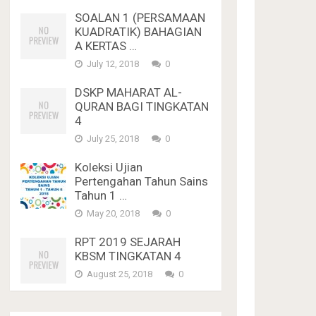
SOALAN 1 (PERSAMAAN
KUADRATIK) BAHAGIAN
A KERTAS …
July 12, 2018
0
DSKP MAHARAT AL-
QURAN BAGI TINGKATAN
4
July 25, 2018
0
Koleksi Ujian
Pertengahan Tahun Sains
Tahun 1 …
May 20, 2018
0
RPT 2019 SEJARAH
KBSM TINGKATAN 4
August 25, 2018
0